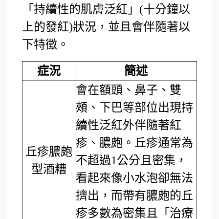
「持續性的肌膚泛紅」(十分鐘以
上的發紅)狀況，並且會伴隨著以
下特徵。
症況
簡述
會在額頭、鼻子、雙
頰、下巴等部位出現持
續性泛紅外伴隨著紅
疹、膿皰。丘疹通常為
丘疹膿皰
不超過1公分且密集，
型酒糟
看起來像小水泡卻無法
擠出，而帶有膿皰的丘
疹多數為密集且「治療