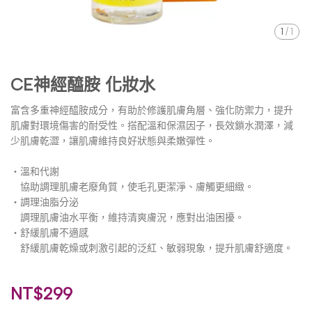
1
/
1
CE神經醯胺 化妝水
富含多重神經醯胺成分，有助於修護肌膚角層、強化防禦力，提升
肌膚對環境傷害的耐受性。搭配溫和保濕因子，長效鎖水潤澤，減
少肌膚乾澀，讓肌膚維持良好狀態與柔嫩彈性。
・溫和代謝
協助調理肌膚老廢角質，使毛孔更潔淨、膚觸更細緻。
・調理油脂分泌
調理肌膚油水平衡，維持清爽膚況，應對出油困擾。
・舒緩肌膚不適感
舒緩肌膚乾燥或刺激引起的泛紅、敏弱現象，提升肌膚舒適度。
NT$299